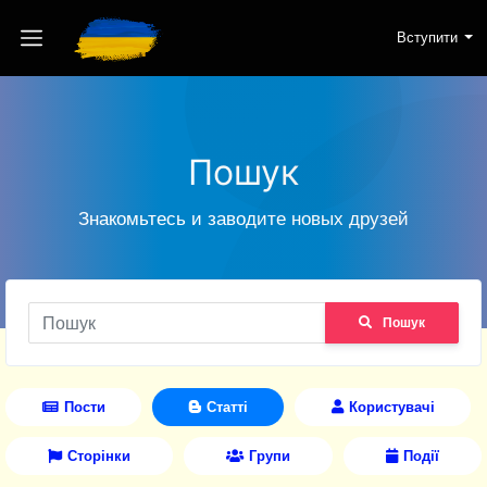
Вступити
Пошук
Знакомьтесь и заводите новых друзей
Пошук
Пости
Статті
Користувачі
Сторінки
Групи
Події