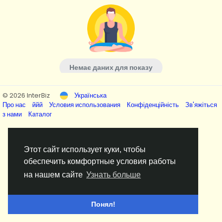
Немає даних для показу
© 2026 InterBiz
Українська
Про нас
ййй
Условия использования
Конфіденційність
Зв'яжіться
з нами
Каталог
Этот сайт использует куки, чтобы
обеспечить комфортные условия работы
на нашем сайте
Узнать больше
Понял!