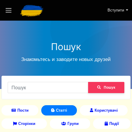
Вступити
Пошук
Знакомьтесь и заводите новых друзей
Пошук
Пости
Статті
Користувачі
Сторінки
Групи
Події