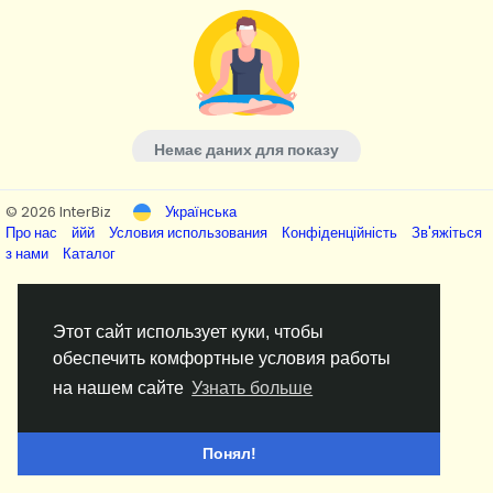
Немає даних для показу
© 2026 InterBiz
Українська
Про нас
ййй
Условия использования
Конфіденційність
Зв'яжіться
з нами
Каталог
Этот сайт использует куки, чтобы
обеспечить комфортные условия работы
на нашем сайте
Узнать больше
Понял!